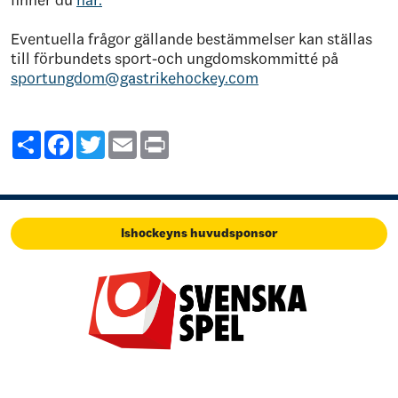
finner du
här.
Eventuella frågor gällande bestämmelser kan ställas
till förbundets sport-och ungdomskommitté på
sportungdom@gastrikehockey.com
Share
Facebook
Twitter
Email
Print
Ishockeyns huvudsponsor