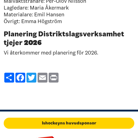
Målvaktstränare: Per-Olov Nilsson
Lagledare: Maria Åkermark
Materialare: Emil Hansen
Övrigt: Emma Högström
Planering Distriktslagsverksamhet
tjejer
2026
Vi återkommer med planering för 2026.
Share
Facebook
Twitter
Email
Print
Ishockeyns huvudsponsor