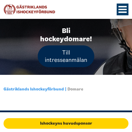
Bli
hockeydomare!
Till
intresseanmälan
Gästriklands Ishockeyförbund
Domare
Ishockeyns huvudsponsor